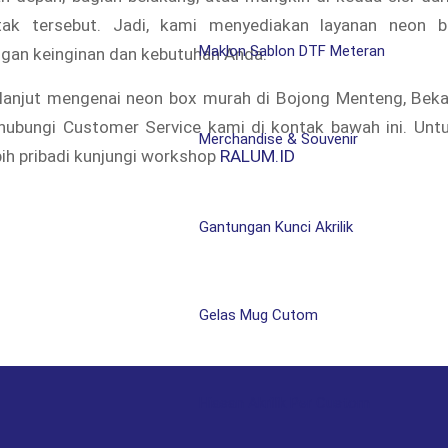
ak tersebut. Jadi, kami menyediakan layanan neon 
Maklon Sablon DTF Meteran
ngan keinginan dan kebutuhan Anda.
 lanjut mengenai neon box murah di Bojong Menteng, Bekas
ubungi Customer Service kami di kontak bawah ini. Un
Merchandise & Souvenir
bih pribadi kunjungi workshop
RALUM.ID
Gantungan Kunci Akrilik
Gelas Mug Cutom
Hiasan Akrilik Per Custom