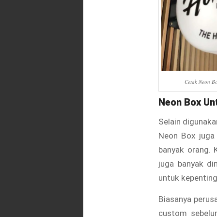
Cetak Neon Bo
Neon Box Un
Selain digunaka
Neon Box juga 
banyak orang. 
juga banyak di
untuk kepenting
Biasanya perus
custom sebelu