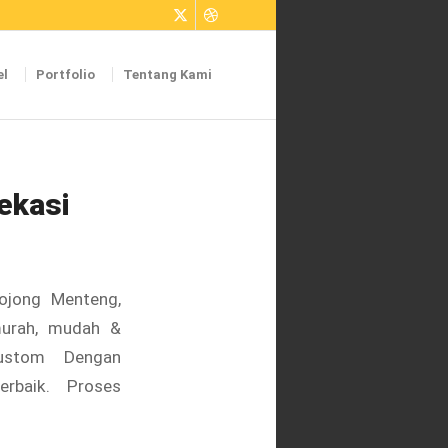
el
Portfolio
Tentang Kami
ekasi
ojong Menteng,
murah, mudah &
ustom Dengan
erbaik. Proses