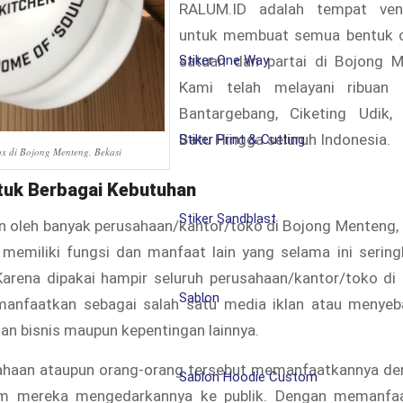
RALUM.ID adalah tempat ven
untuk membuat semua bentuk 
Stiker One Way
satuan dan partai di Bojong M
Kami telah melayani ribuan 
Bantargebang, Ciketing Udik,
Batu Hingga seluruh Indonesia.
Stiker Print & Cutting
x di Bojong Menteng, Bekasi
tuk Berbagai Kebutuhan
Stiker Sandblast
n oleh banyak perusahaan/kantor/toko di Bojong Menteng, 
memiliki fungsi dan manfaat lain yang selama ini seringk
Karena dipakai hampir seluruh perusahaan/kantor/toko di 
Sablon
manfaatkan sebagai salah satu media iklan atau menyeb
an bisnis maupun kepentingan lainnya.
ahaan ataupun orang-orang tersebut memanfaatkannya d
Sablon Hoodie Custom
m mereka mengedarkannya ke publik. Dengan memanfa