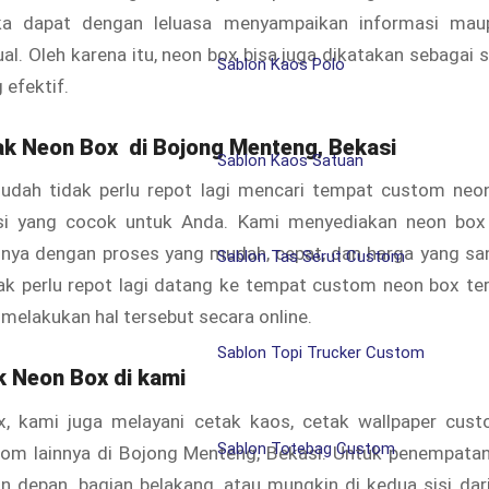
ka dapat dengan leluasa menyampaikan informasi mau
ual. Oleh karena itu, neon box bisa juga dikatakan sebagai 
Sablon Kaos Polo
 efektif.
ak
Neon Box
di Bojong Menteng, Bekasi
Sablon Kaos Satuan
sudah tidak perlu repot lagi mencari tempat custom neo
si yang cocok untuk Anda. Kami menyediakan
neon box
unya dengan proses yang mudah, cepat, dan harga yang sa
Sablon Tas Serut Custom
ak perlu repot lagi datang ke tempat custom
neon box ter
 melakukan hal tersebut secara online.
Sablon Topi Trucker Custom
ik Neon Box di kami
x, kami juga melayani cetak kaos, cetak wallpaper cust
Sablon Totebag Custom
tom lainnya di Bojong Menteng, Bekasi. Untuk penempatann
an depan, bagian belakang, atau mungkin di kedua sisi dar