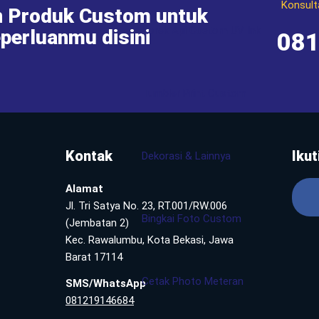
Konsult
 Produk Custom untuk
Korek Api Custom UV Ink
perluanmu disini
08
Tumbler Print Custom
Kontak
Ikut
Dekorasi & Lainnya
Alamat
Jl. Tri Satya No. 23, RT.001/RW.006
Bingkai Foto Custom
(Jembatan 2)
Kec. Rawalumbu, Kota Bekasi, Jawa
Barat 17114
Cetak Photo Meteran
SMS/WhatsApp
081219146684