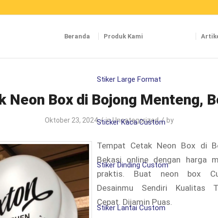
Beranda
Produk Kami
Artik
Stiker Large Format
k Neon Box di Bojong Menteng, B
/
/
Oktober 23, 2024
in
Uncategorized
by
Sticker Kaca Custom
Tempat Cetak Neon Box di B
Bekasi online dengan harga 
Stiker Dinding Custom
praktis. Buat neon box C
Desainmu Sendiri Kualitas T
Cepat. Dijamin Puas.
Stiker Lantai Custom