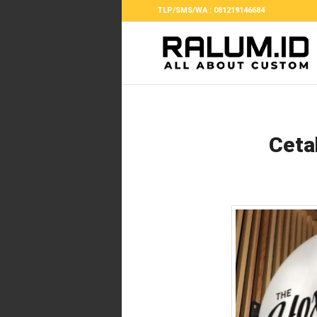
TLP/SMS/WA : 081219146684
Ceta