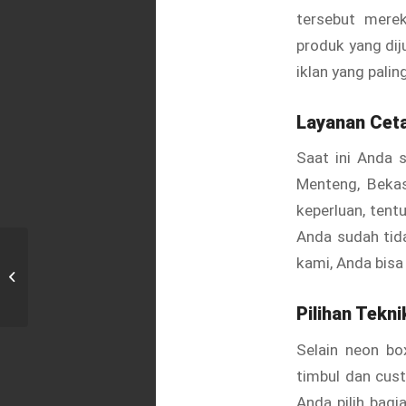
tersebut mere
produk yang dij
iklan yang paling
Layanan Cet
Saat ini Anda 
Menteng, Beka
keperluan, tent
Anda sudah tid
kami, Anda bisa
Cetak Sticker di Jatiluhur, Bekasi
Pilihan Tekn
Selain
neon bo
timbul dan cus
Anda pilih bagi