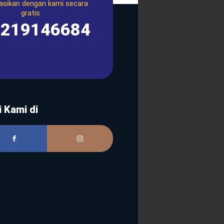
asikan dengan kami secara
gratis
1219146684
i Kami di