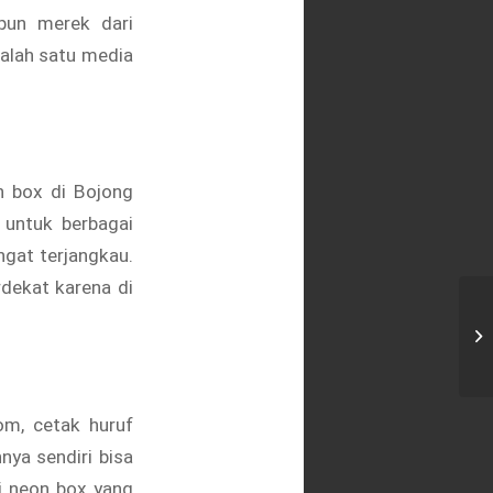
pun merek dari
salah satu media
n box di Bojong
 untuk berbagai
ngat terjangkau.
dekat karena di
Ce
om, cetak huruf
ya sendiri bisa
i
neon box yang