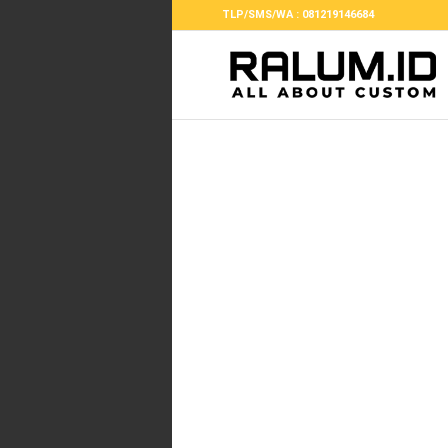
TLP/SMS/WA : 081219146684