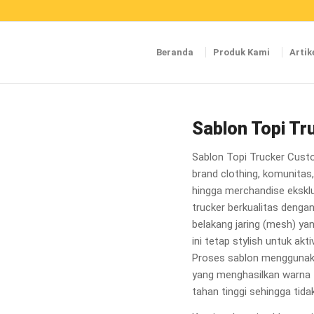
Beranda
Produk Kami
Artik
Sablon Topi T
Sablon Topi Trucker Cust
brand clothing, komunitas
hingga merchandise ekskl
trucker berkualitas denga
belakang jaring (mesh) ya
ini tetap stylish untuk ak
Proses sablon menggunaka
yang menghasilkan warna ta
tahan tinggi sehingga tid