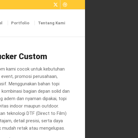
el
Portfolio
Tentang Kami
rucker Custom
om kami cocok untuk kebutuhan
, event, promosi perusahaan,
usif. Menggunakan bahan topi
n kombinasi bagian depan solid dan
ng adem dan nyaman dipakai, topi
tivitas indoor maupun outdoor.
n teknologi DTF (Direct to Film)
jam, detail presisi, serta daya
ak mudah retak atau mengelupas.