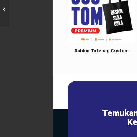
Gelas Mug Cutom
Sablon Totebag Custom
Temukan
Ke