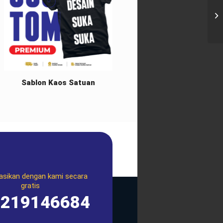
Sablon Kaos Satuan
asikan dengan kami secara
gratis
1219146684