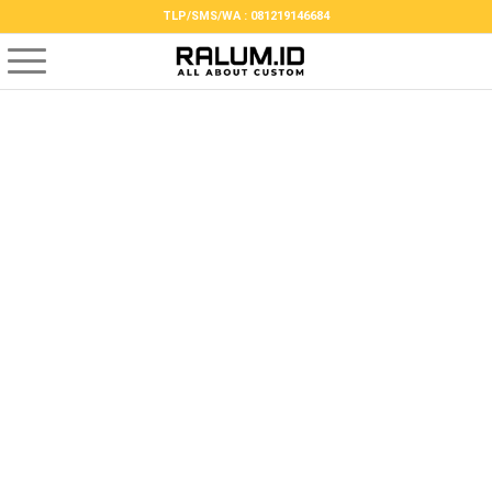
TLP/SMS/WA : 081219146684