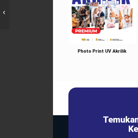
Bingkai Kaca Cermin
Photo Print UV Akrilik
Temukan
Ke