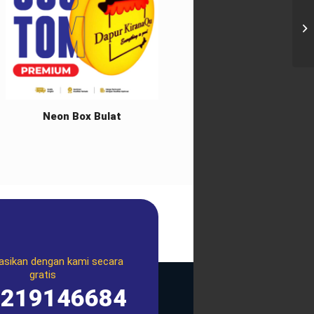
Neon Box Bulat
asikan dengan kami secara
gratis
1219146684