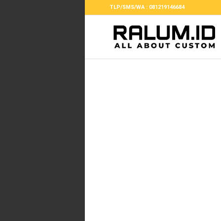
TLP/SMS/WA : 081219146684