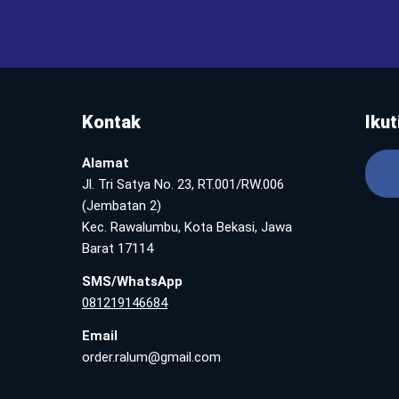
Kontak
Ikut
Alamat
Jl. Tri Satya No. 23, RT.001/RW.006
(Jembatan 2)
Kec. Rawalumbu, Kota Bekasi, Jawa
Barat 17114
SMS/WhatsApp
081219146684
Email
order.ralum@gmail.com