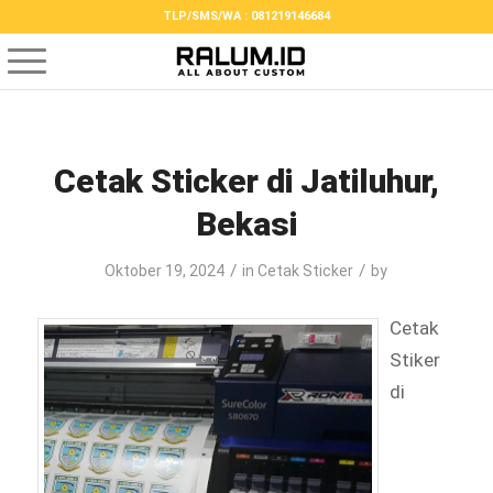
TLP/SMS/WA : 081219146684
Cetak Sticker di Jatiluhur,
Bekasi
/
/
Oktober 19, 2024
in
Cetak Sticker
by
Cetak
Stiker
di