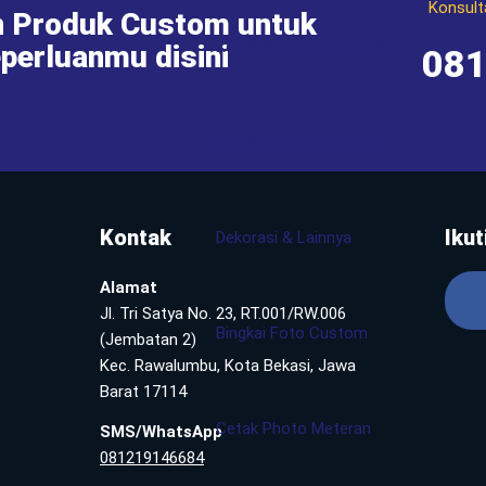
Konsult
 Produk Custom untuk
Korek Api Custom UV Ink
perluanmu disini
08
Tumbler Print Custom
Kontak
Ikut
Dekorasi & Lainnya
Alamat
Jl. Tri Satya No. 23, RT.001/RW.006
Bingkai Foto Custom
(Jembatan 2)
Kec. Rawalumbu, Kota Bekasi, Jawa
Barat 17114
Cetak Photo Meteran
SMS/WhatsApp
081219146684