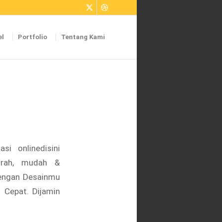
el
Portfolio
Tentang Kami
si onlinedisini
urah, mudah &
Dengan Desainmu
s Cepat. Dijamin