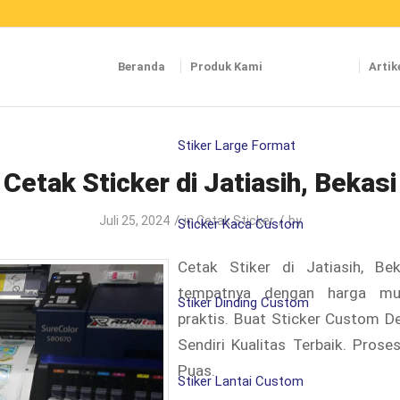
Beranda
Produk Kami
Artik
Stiker Large Format
Cetak Sticker di Jatiasih, Bekasi
/
/
Juli 25, 2024
in
Cetak Sticker
by
Sticker Kaca Custom
Cetak Stiker di Jatiasih, Beka
tempatnya dengan harga m
Stiker Dinding Custom
praktis. Buat Sticker Custom 
Sendiri Kualitas Terbaik. Prose
Puas.
Stiker Lantai Custom