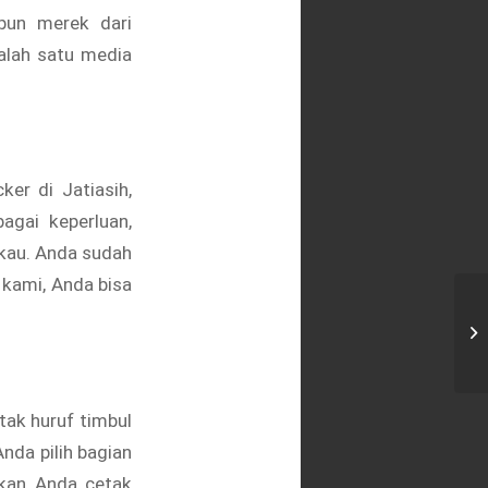
pun merek dari
salah satu media
er di Jatiasih,
agai keperluan,
gkau. Anda sudah
 kami, Anda bisa
Ce
tak huruf timbul
nda pilih bagian
kan Anda cetak