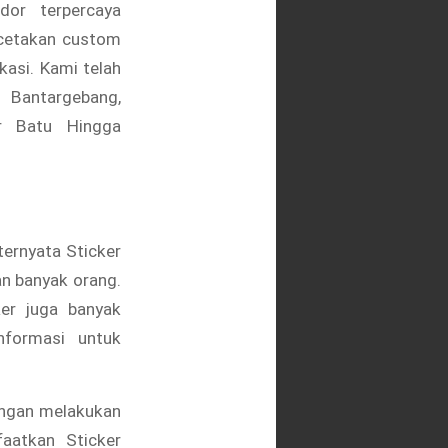
dor terpercaya
cetakan custom
ekasi. Kami telah
i Bantargebang,
ur Batu Hingga
ternyata Sticker
an banyak orang.
ker juga banyak
nformasi untuk
engan melakukan
aatkan Sticker