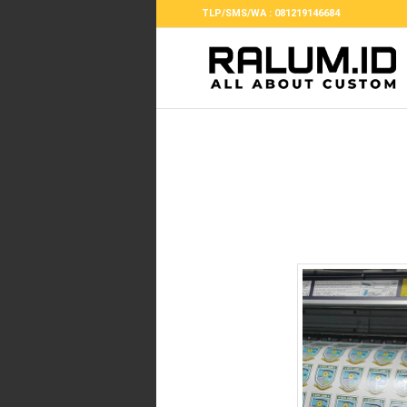
TLP/SMS/WA : 081219146684