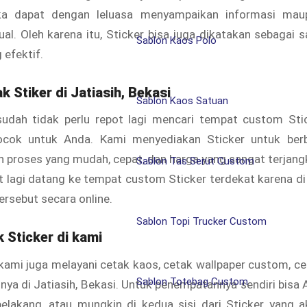
ka dapat dengan leluasa menyampaikan informasi mau
ual. Oleh karena itu, Sticker bisa juga dikatakan sebagai 
Sablon Kaos Polo
 efektif.
ak
Stiker
di Jatiasih, Bekasi
Sablon Kaos Satuan
sudah tidak perlu repot lagi mencari tempat custom Stick
ocok untuk Anda. Kami menyediakan Sticker
untuk berb
 proses yang mudah, cepat, dan harga yang sangat terjan
Sablon Tas Serut Custom
ot lagi datang ke tempat custom Sticker
terdekat karena di
ersebut secara online.
Sablon Topi Trucker Custom
k Sticker di kami
 kami juga melayani cetak kaos, cetak wallpaper custom, ce
Sablon Totebag Custom
nya di Jatiasih, Bekasi. Untuk penempatannya sendiri bisa A
belakang, atau mungkin di kedua sisi dari Sticker
yang a