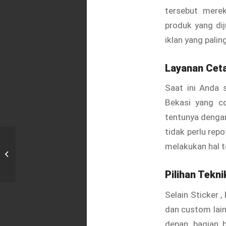
tersebut mere
produk yang dij
iklan yang paling
Layanan Cet
Saat ini Anda 
Bekasi yang c
tentunya dengan
tidak perlu rep
melakukan hal t
Cetak Huruf Timbul di Pejuang, Bekasi
Pilihan Tekni
Selain Sticker
,
dan custom lain
depan, bagian 