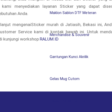
i, kami menyediakan layanan Sticker yang dapat dise
Maklon Sablon DTF Meteran
kebutuhan Anda.
 lanjut mengenaiSticker murah di Jatiasih, Bekasi ini, An
stomer Service kami di kontak bawah ini. Untuk mend
Merchandise & Souvenir
adi kunjungi workshop
RALUM.ID
Gantungan Kunci Akrilik
Gelas Mug Cutom
Hiasan Akrilik Per Custom