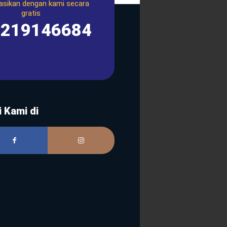
asikan dengan kami secara
gratis
1219146684
i Kami di