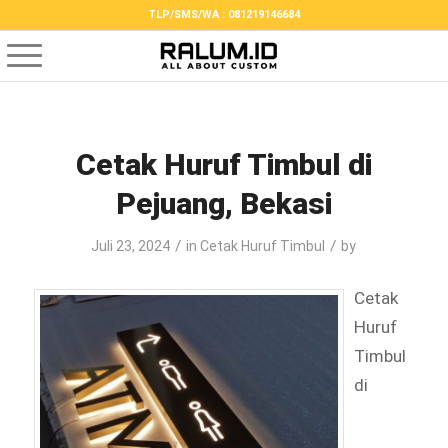
TLP/SMS/WA : 081219146684
Cetak Huruf Timbul di
Pejuang, Bekasi
/
/
Juli 23, 2024
in
Cetak Huruf Timbul
by
Cetak
Huruf
Timbul
di