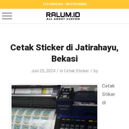
TLP/SMS/WA : 081219146684
Cetak Sticker di Jatirahayu,
Bekasi
/
/
Juni 25, 2024
in
Cetak Sticker
by
Cetak
Stiker
di