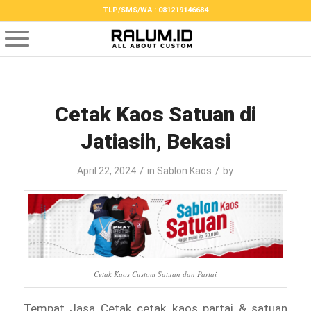
TLP/SMS/WA : 081219146684
Cetak Kaos Satuan di
Jatiasih, Bekasi
/
/
April 22, 2024
in
Sablon Kaos
by
Cetak Kaos Custom Satuan dan Partai
Tempat Jasa Cetak cetak kaos partai & satuan