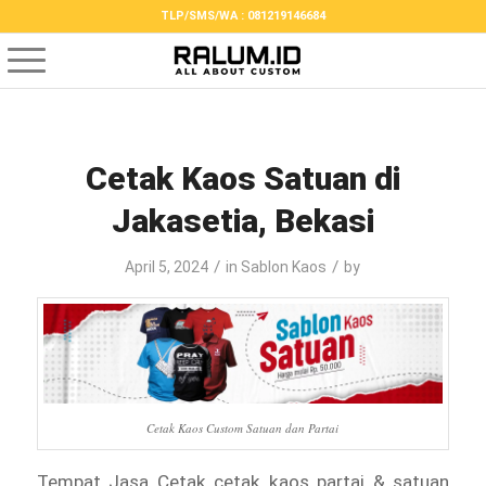
TLP/SMS/WA : 081219146684
Cetak Kaos Satuan di
Jakasetia, Bekasi
/
/
April 5, 2024
in
Sablon Kaos
by
Cetak Kaos Custom Satuan dan Partai
Tempat Jasa Cetak cetak kaos partai & satuan