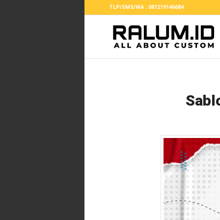
TLP/SMS/WA : 081219146684
Sablo