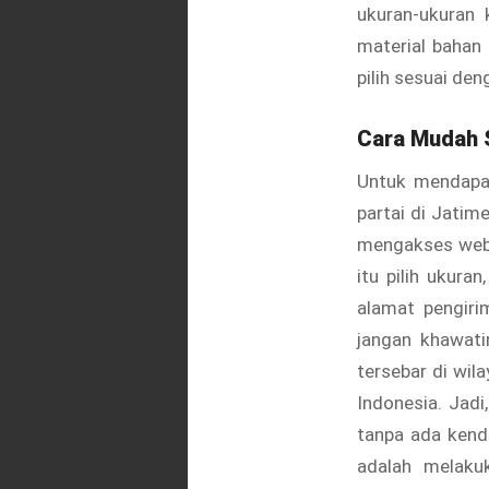
ukuran-ukuran 
material bahan
pilih sesuai den
Cara Mudah S
Untuk mendapat
partai di Jatim
mengakses webs
itu pilih ukura
alamat pengiri
jangan khawati
tersebar di wil
Indonesia. Jad
tanpa ada kenda
adalah melaku