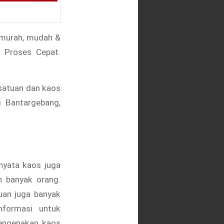
 murah, mudah &
. Proses Cepat.
satuan dan kaos
i Bantargebang,
rnyata kaos juga
n banyak orang.
uan juga banyak
nformasi untuk
mengenakan kaos