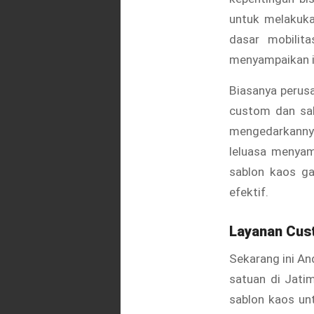
untuk melakukan
dasar mobilit
menyampaikan in
Biasanya perus
custom dan sa
mengedarkannya
leluasa menyam
sablon kaos ga
efektif.
Layanan
Cus
Sekarang ini An
satuan di Jati
sablon kaos un