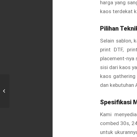
harga yang sang
kaos terdekat k
Pilihan Tekn
Selain sablon, 
print DTF, pri
placement-nya s
sisi dari kaos 
kaos gathering
dan kebutuhan 
Sablon Kaos Gathering di Duren Jaya,
Bekasi
Spesifikasi 
Kami menyediak
combed 30s, 24s
untuk ukurannya