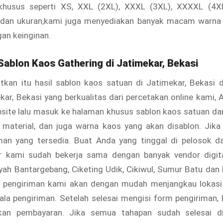
khusus seperti XS, XXL (2XL), XXXL (3XL), XXXXL (4X
 dan ukuran,kami juga menyediakan banyak macam warna
gan keinginan.
ablon Kaos Gathering di Jatimekar, Bekasi
kan itu hasil sablon kaos satuan di Jatimekar, Bekasi 
ekar, Bekasi yang berkualitas dari percetakan online kami, 
ite lalu masuk ke halaman khusus sablon kaos satuan dan 
n, material, dan juga warna kaos yang akan disablon. Jika
man yang tersedia. Buat Anda yang tinggal di pelosok da
r kami sudah bekerja sama dengan banyak vendor digita
ayah Bantargebang, Ciketing Udik, Cikiwul, Sumur Batu dan
i, pengiriman kami akan dengan mudah menjangkau lokasi 
la pengiriman. Setelah selesai mengisi form pengiriman, 
kan pembayaran. Jika semua tahapan sudah selesai di