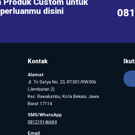
 Produk Custom untuk
perluanmu disini
08
Kontak
Ikut
Alamat
Jl. Tri Satya No. 23, RT.001/RW.006
(Jembatan 2)
Kec. Rawalumbu, Kota Bekasi, Jawa
Barat 17114
SMS/WhatsApp
081219146684
Email