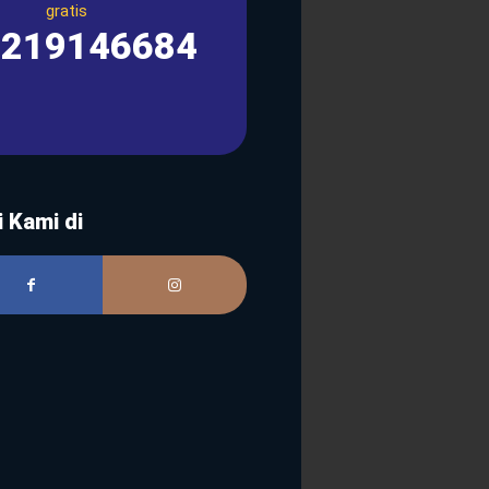
gratis
1219146684
i Kami di