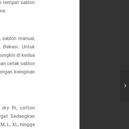
ke tempat sablon
ne.
, sablon manual,
, Bekasi. Untuk
mungkin di kedua
nan cetak sablon
engan keinginan
Ce
Be
dry fit, cotton
hyget. Sedangkan
M, L, XL, hingga