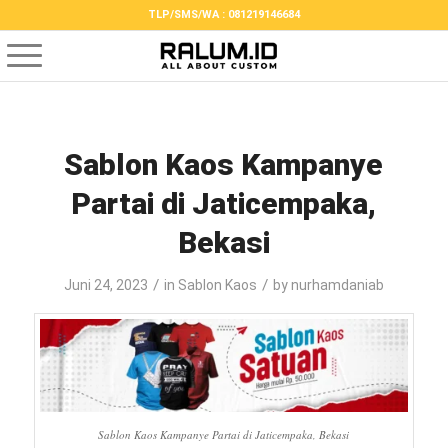
TLP/SMS/WA : 081219146684
Sablon Kaos Kampanye
Partai di Jaticempaka,
Bekasi
/
/
Juni 24, 2023
in
Sablon Kaos
by
nurhamdaniab
Sablon Kaos Kampanye Partai di Jaticempaka, Bekasi