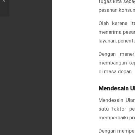
tugas kita seb
Bekasi
pesanan konsum
Oleh karena it
menerima pesan
layanan, penent
Dengan meneri
membangun kepe
di masa depan.
Mendesain U
Mendesain Ula
satu faktor p
memperbaiki pr
Dengan memperh