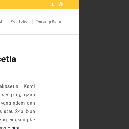
el
Portfolio
Tentang Kami
etia
akasetia – Kami
oses pengerjaan
n yang adem dan
 atau 24s, bisa
ang langsung ke
Maps
disini
.