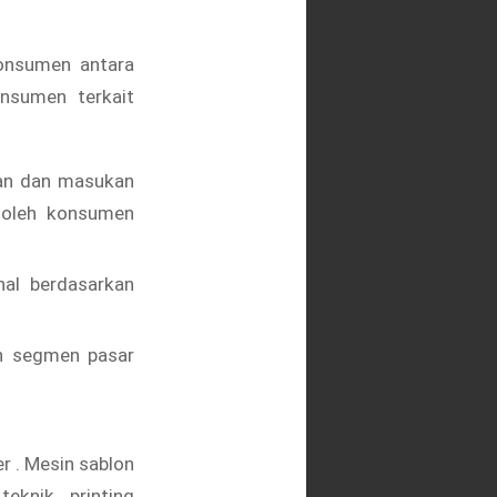
konsumen antara
onsumen terkait
ran dan masukan
 oleh konsumen
nal berdasarkan
an segmen pasar
r . Mesin sablon
knik printing