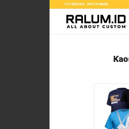
TLP/SMS/WA : 081219146684
Kao