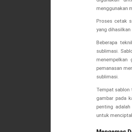
menggunakan mo
Proses cetak s
yang dihasilkan
Beberapa tekni
sublimasi. Sab
menempelkan g
pemanasan men
sublimasi.
Tempat sablon t
gambar pada ka
penting adalah
untuk menciptak
Mengemas Da