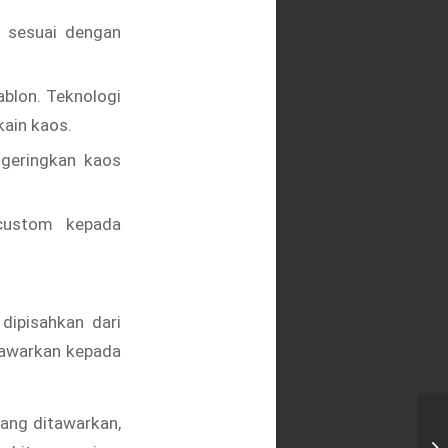
s sesuai dengan
blon. Teknologi
ain kaos.
ngeringkan kaos
 custom kepada
.
ipisahkan dari
itawarkan kepada
yang ditawarkan,
Sa