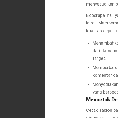
menyesuaikan pr
Beberapa hal y
lain:- Memperb
kualitas seperti
Menambahkan
dari konsum
target.
Memperbarui
komentar d
Menyediakan
yang berbed
Mencetak De
Cetak sablon pa
digunakan un