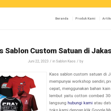
Beranda
Produk Kami
Artik
s Sablon Custom Satuan di Jakas
/
/
Juni 22, 2023
in
Sablon Kaos
by
Kaos sablon custom satuan di J
mempunyai workshop sendiri, pr
cepat, menggunakan bahan kai
lembut yaitu cotton combed 30s
langsung
hubungi kami
atau dat
toko kami dengan klik Google 