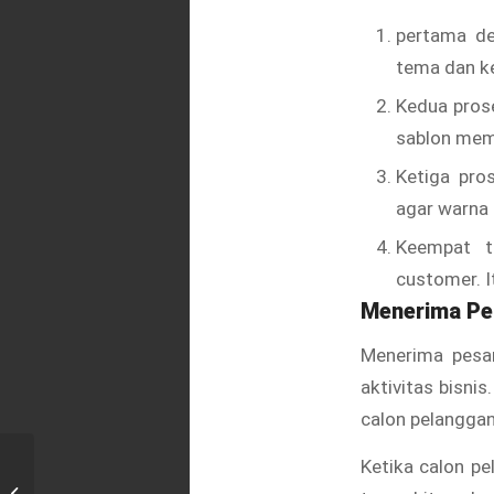
pertama de
tema dan ke
Kedua pros
sablon mem
Ketiga pro
agar warna 
Keempat t
customer. 
Menerima P
Menerima pesa
aktivitas bisni
calon pelanggan
Ketika calon pe
Print Sablon DTF di Harapan Jaya,