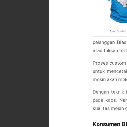
Kaos Sablon 
pelanggan. Bia
atau tulisan ter
Proses custom 
untuk mencetak
mesin akan mel
Dengan teknik 
pada kaos. Nam
kualitas mesin 
Konsumen Bis