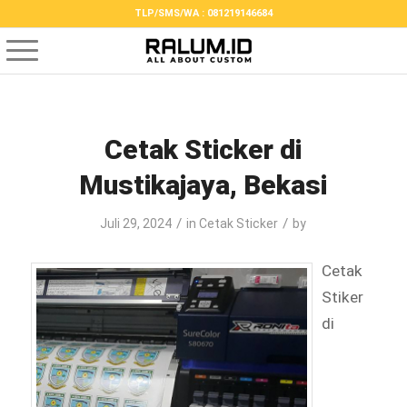
TLP/SMS/WA : 081219146684
Cetak Sticker di
Mustikajaya, Bekasi
/
/
Juli 29, 2024
in
Cetak Sticker
by
Cetak
Stiker
di