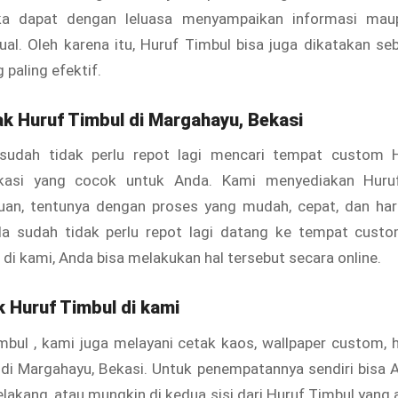
ka dapat dengan leluasa menyampaikan informasi mau
ual. Oleh karena itu, Huruf Timbul bisa juga dikatakan se
 paling efektif.
ak
Huruf Timbul
di Margahayu, Bekasi
sudah tidak perlu repot lagi mencari tempat custom 
kasi yang cocok untuk Anda. Kami menyediakan Hur
luan, tentunya dengan proses yang mudah, cepat, dan ha
da sudah tidak perlu repot lagi datang ke tempat cust
 di kami, Anda bisa melakukan hal tersebut secara online.
k Huruf Timbul di kami
imbul
, kami juga melayani cetak kaos, wallpaper custom, 
di Margahayu, Bekasi. Untuk penempatannya sendiri bisa A
elakang, atau mungkin di kedua sisi dari Huruf Timbul
yang 