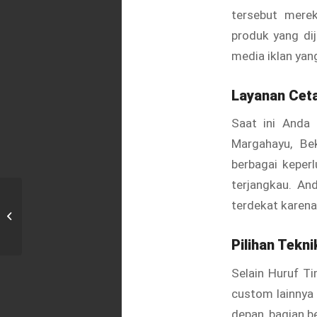
tersebut mere
produk yang dij
media iklan yang
Layanan Cet
Saat ini Anda 
Margahayu, Be
berbagai keper
terjangkau. An
terdekat karena
Cetak Neon Box di Cimuning, Bekasi
Pilihan Tekni
Selain Huruf T
custom lainnya 
depan, bagian b