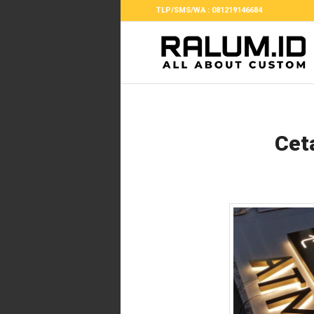
TLP/SMS/WA : 081219146684
Cet