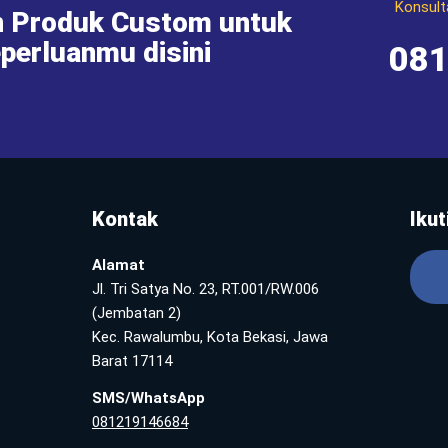
Konsult
 Produk Custom untuk
perluanmu disini
08
Kontak
Ikut
Alamat
Jl. Tri Satya No. 23, RT.001/RW.006
(Jembatan 2)
Kec. Rawalumbu, Kota Bekasi, Jawa
Barat 17114
SMS/WhatsApp
081219146684