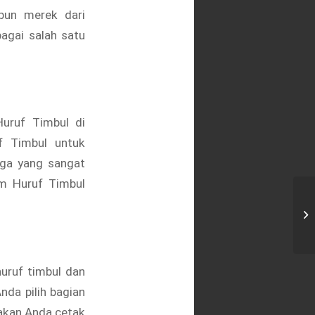
pun merek dari
bagai salah satu
Huruf Timbul di
uf Timbul
untuk
rga yang sangat
om Huruf Timbul
Ce
huruf timbul dan
nda pilih bagian
akan Anda cetak