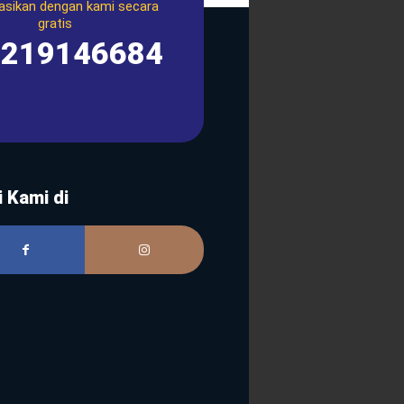
asikan dengan kami secara
gratis
1219146684
i Kami di