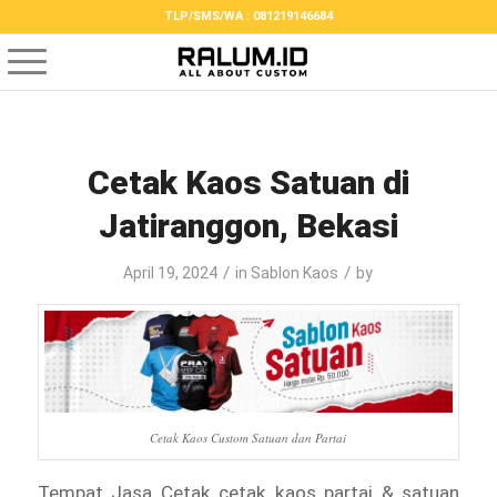
TLP/SMS/WA : 081219146684
Cetak Kaos Satuan di
Jatiranggon, Bekasi
/
/
April 19, 2024
in
Sablon Kaos
by
Cetak Kaos Custom Satuan dan Partai
Tempat Jasa Cetak cetak kaos partai & satuan