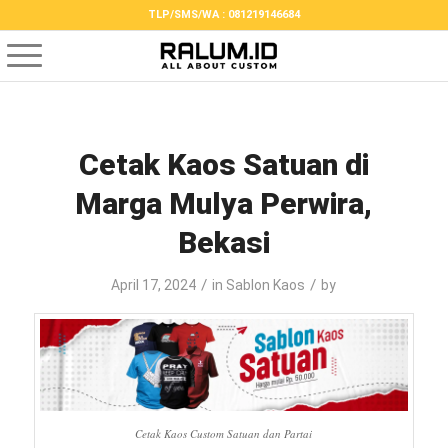
TLP/SMS/WA : 081219146684
Cetak Kaos Satuan di
Marga Mulya Perwira,
Bekasi
/
/
April 17, 2024
in
Sablon Kaos
by
Cetak Kaos Custom Satuan dan Partai