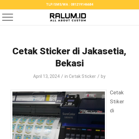
TLP/SMS/WA : 081219146684
Cetak Sticker di Jakasetia,
Bekasi
/
/
April 13, 2024
in
Cetak Sticker
by
Cetak
Stiker
di