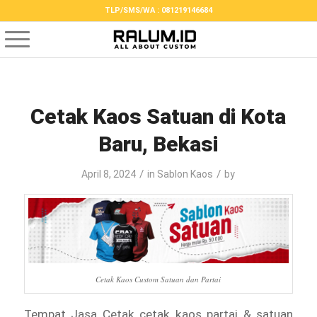
TLP/SMS/WA : 081219146684
Cetak Kaos Satuan di Kota
Baru, Bekasi
/
/
April 8, 2024
in
Sablon Kaos
by
Cetak Kaos Custom Satuan dan Partai
Tempat Jasa Cetak cetak kaos partai & satuan