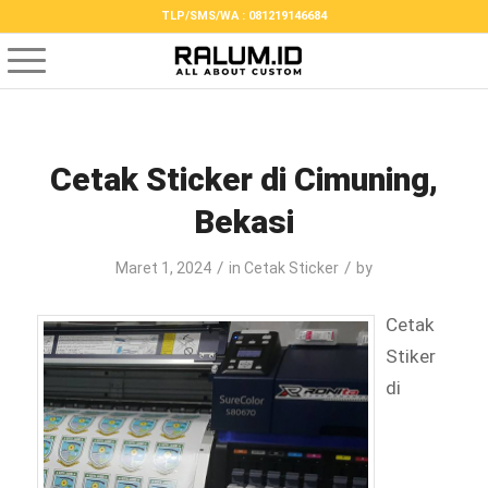
TLP/SMS/WA : 081219146684
Cetak Sticker di Cimuning,
Bekasi
/
/
Maret 1, 2024
in
Cetak Sticker
by
Cetak
Stiker
di