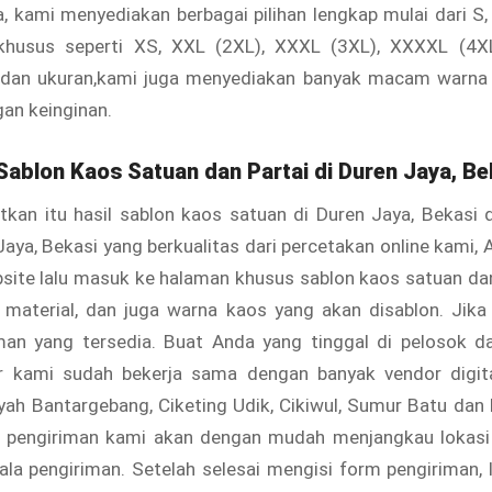
, kami menyediakan berbagai pilihan lengkap mulai dari S, 
khusus seperti XS, XXL (2XL), XXXL (3XL), XXXXL (4X
 dan ukuran,kami juga menyediakan banyak macam warna
gan keinginan.
ablon Kaos Satuan dan Partai di Duren Jaya, Be
kan itu hasil sablon kaos satuan di Duren Jaya, Bekasi 
 Jaya, Bekasi yang berkualitas dari percetakan online kami, 
ite lalu masuk ke halaman khusus sablon kaos satuan dan 
n, material, dan juga warna kaos yang akan disablon. Jika
man yang tersedia. Buat Anda yang tinggal di pelosok da
r kami sudah bekerja sama dengan banyak vendor digita
ayah Bantargebang, Ciketing Udik, Cikiwul, Sumur Batu dan
i, pengiriman kami akan dengan mudah menjangkau lokasi 
la pengiriman. Setelah selesai mengisi form pengiriman, 