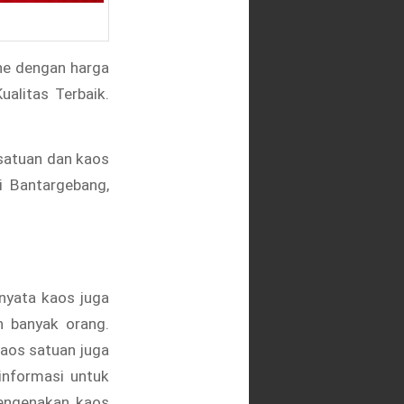
ine dengan harga
alitas Terbaik.
satuan dan kaos
i Bantargebang,
rnyata kaos juga
n banyak orang.
kaos satuan juga
informasi untuk
mengenakan kaos