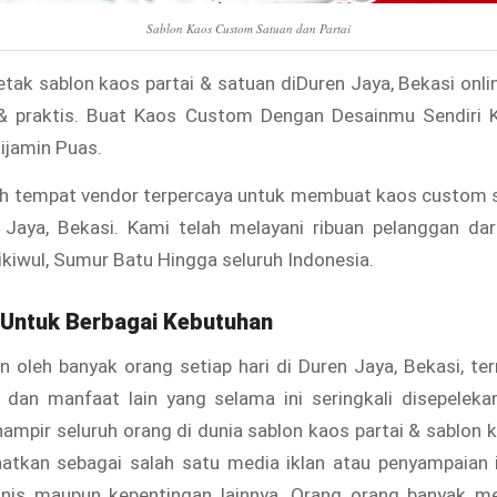
Sablon Kaos Custom Satuan dan Partai
ak sablon kaos partai & satuan diDuren Jaya, Bekasi onl
 praktis. Buat Kaos Custom Dengan Desainmu Sendiri Ku
ijamin Puas.
h tempat vendor terpercaya untuk membuat kaos custom 
n Jaya, Bekasi. Kami telah melayani ribuan pelanggan dar
Cikiwul, Sumur Batu Hingga seluruh Indonesia.
 Untuk Berbagai Kebutuhan
n oleh banyak orang setiap hari di Duren Jaya, Bekasi, te
i dan manfaat lain yang selama ini seringkali disepeleka
hampir seluruh orang di dunia sablon kaos partai & sablon 
atkan sebagai salah satu media iklan atau penyampaian 
snis maupun kepentingan lainnya. Orang orang banyak 