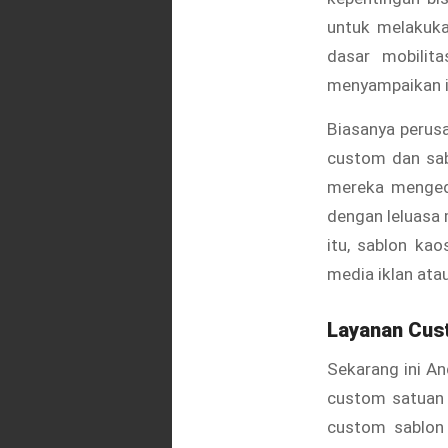
untuk melakukan
dasar mobilit
menyampaikan in
Biasanya perus
custom dan sab
mereka mengeda
dengan leluasa 
itu, sablon kao
media iklan atau
Layanan
Cus
Sekarang ini An
custom satuan 
custom sablon 