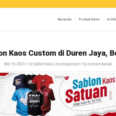
Beranda
Produk Kami
Artik
on Kaos Custom di Duren Jaya, B
/
/
Mei 19, 2023
in
Sablon Kaos
,
Uncategorized
by
nurhamdaniab