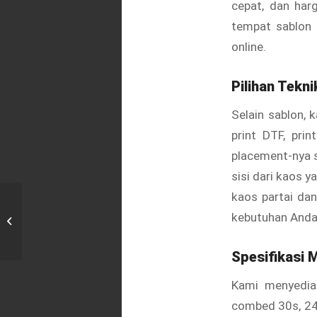
cepat, dan har
tempat sablon 
online.
Pilihan Tekn
Selain sablon, 
print DTF, pri
placement-nya s
sisi dari kaos 
kaos partai da
Kaos Sablon Custom Satuan di
kebutuhan Anda
Sumur Batu
Spesifikasi 
Kami menyediak
combed 30s, 24s