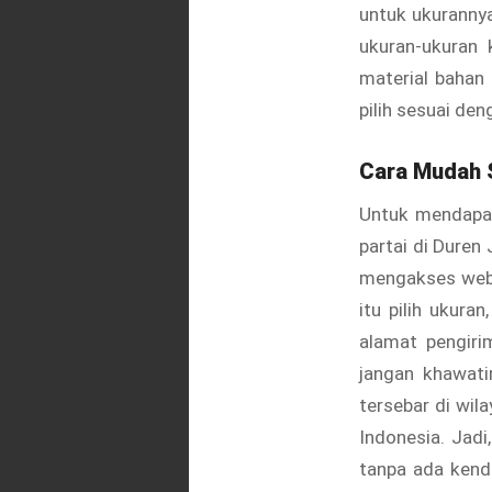
untuk ukurannya
ukuran-ukuran 
material bahan
pilih sesuai den
Cara Mudah S
Untuk mendapat
partai di Duren
mengakses webs
itu pilih ukura
alamat pengiri
jangan khawati
tersebar di wil
Indonesia. Jad
tanpa ada kenda