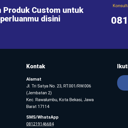
Konsult
 Produk Custom untuk
perluanmu disini
08
Kontak
Ikut
Alamat
Jl. Tri Satya No. 23, RT.001/RW.006
(Jembatan 2)
Kec. Rawalumbu, Kota Bekasi, Jawa
Barat 17114
SMS/WhatsApp
081219146684