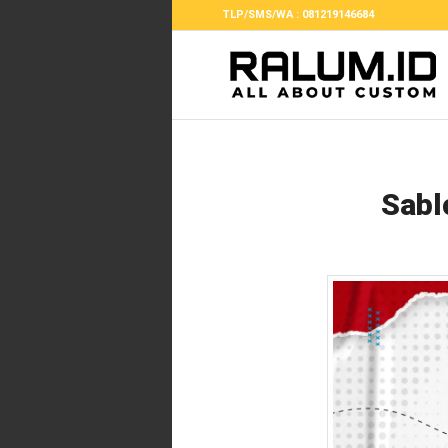
TLP/SMS/WA : 081219146684
Sabl