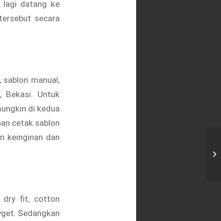
 lagi datang ke
tersebut secara
, sablon manual,
, Bekasi. Untuk
mungkin di kedua
nan cetak sablon
n keinginan dan
Ka
Ja
dry fit, cotton
hyget. Sedangkan