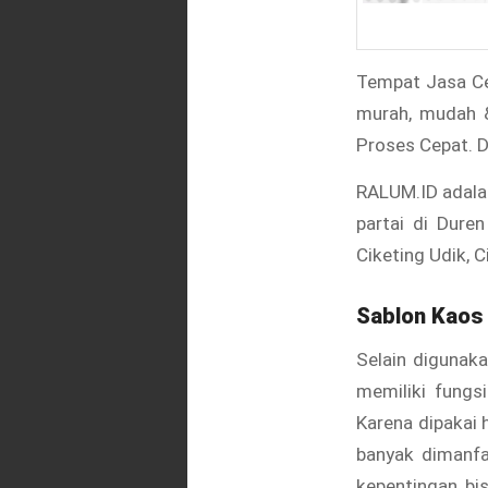
Tempat Jasa Cet
murah, mudah &
Proses Cepat. D
RALUM.ID adala
partai di Dure
Ciketing Udik, 
Sablon Kaos
Selain digunaka
memiliki fungs
Karena dipakai 
banyak dimanfa
kepentingan bi