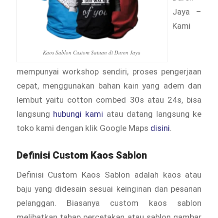
Jaya –
Kami
Kaos Sablon Custom Satuan di Duren Jaya
mempunyai workshop sendiri, proses pengerjaan
cepat, menggunakan bahan kain yang adem dan
lembut yaitu cotton combed 30s atau 24s, bisa
langsung
hubungi kami
atau datang langsung ke
toko kami dengan klik Google Maps
disini
.
Definisi Custom Kaos Sablon
Definisi Custom Kaos Sablon adalah kaos atau
baju yang didesain sesuai keinginan dan pesanan
pelanggan. Biasanya custom kaos sablon
melibatkan tahap percetakan atau sablon gambar