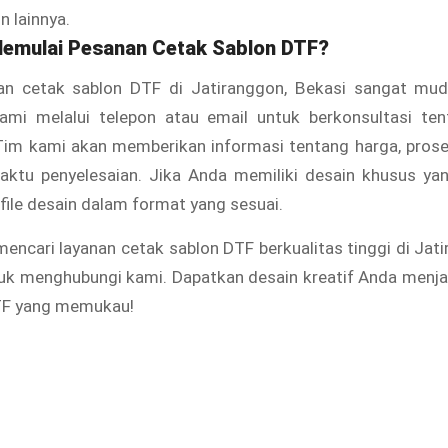
n lainnya.
emulai Pesanan
Cetak Sablon DTF
?
n cetak sablon DTF di Jatiranggon, Bekasi sangat mu
mi melalui telepon atau email untuk berkonsultasi te
Tim kami akan memberikan informasi tentang harga, pros
aktu penyelesaian. Jika Anda memiliki desain khusus yang
ile desain dalam format yang sesuai.
 mencari layanan cetak sablon DTF berkualitas tinggi di Jati
tuk menghubungi kami. Dapatkan desain kreatif Anda menja
TF yang memukau!