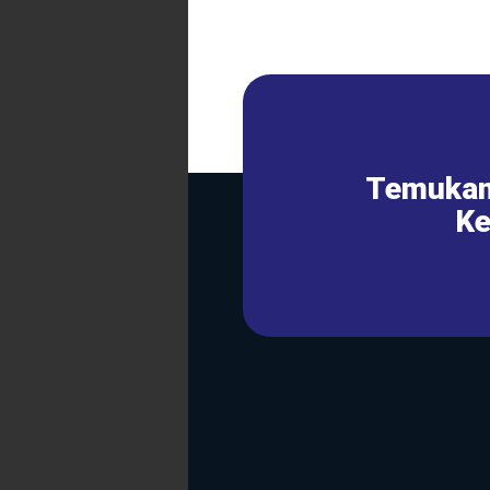
Temukan
Ke