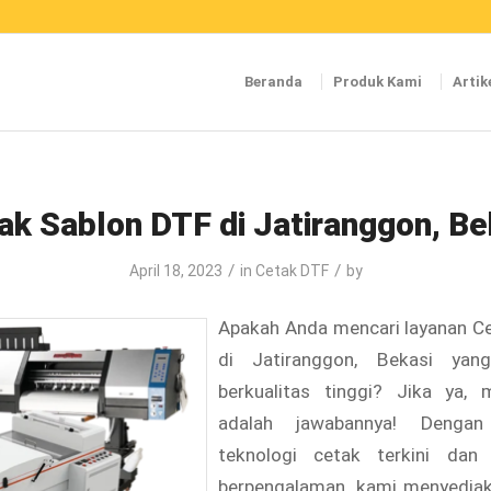
Beranda
Produk Kami
Artik
ak Sablon DTF di Jatiranggon, Be
/
/
April 18, 2023
in
Cetak DTF
by
Apakah Anda mencari layanan C
di Jatiranggon, Bekasi yan
berkualitas tinggi? Jika ya
adalah jawabannya! Denga
teknologi cetak terkini dan
berpengalaman, kami menyediak