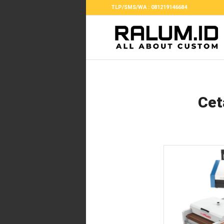
TLP/SMS/WA : 081219146684
Cet