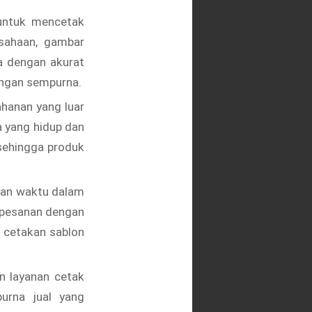
 untuk mencetak
sahaan, gambar
a dengan akurat
engan sempurna.
ahanan yang luar
a yang hidup dan
 sehingga produk
tan waktu dalam
 pesanan dengan
 cetakan sablon
n layanan cetak
purna jual yang