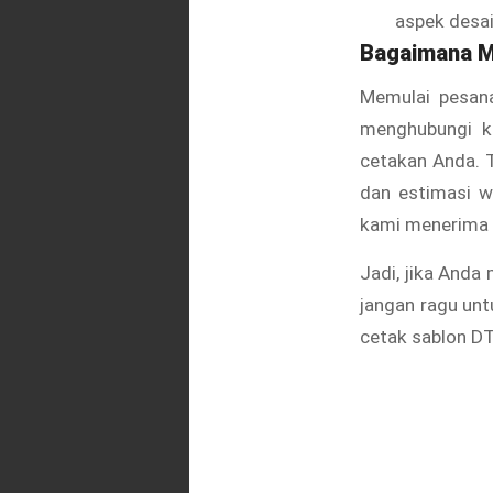
aspek desai
Bagaimana M
Memulai pesana
menghubungi ka
cetakan Anda. 
dan estimasi w
kami menerima f
Jadi, jika Anda
jangan ragu un
cetak sablon D