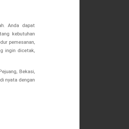
ah. Anda dapat
ntang kebutuhan
edur pemesanan,
 ingin dicetak,
Pejuang, Bekasi,
di nyata dengan