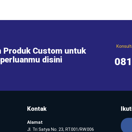
Konsult
 Produk Custom untuk
perluanmu disini
08
Kontak
Ikut
Alamat
Jl. Tri Satya No. 23, RT.001/RW.006