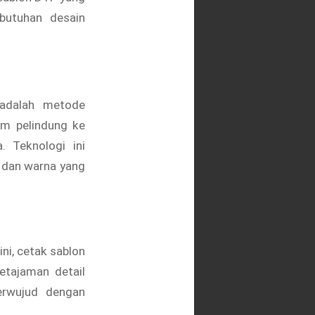
utuhan desain
 adalah metode
lm pelindung ke
. Teknologi ini
 dan warna yang
ni, cetak sablon
etajaman detail
erwujud dengan