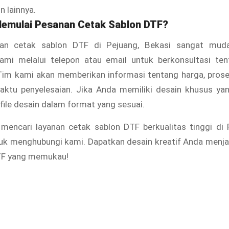
n lainnya.
emulai Pesanan
Cetak Sablon DTF
?
an cetak sablon DTF di Pejuang, Bekasi sangat mud
mi melalui telepon atau email untuk berkonsultasi te
Tim kami akan memberikan informasi tentang harga, pros
aktu penyelesaian. Jika Anda memiliki desain khusus yang
ile desain dalam format yang sesuai.
 mencari layanan cetak sablon DTF berkualitas tinggi di 
tuk menghubungi kami. Dapatkan desain kreatif Anda menja
TF yang memukau!