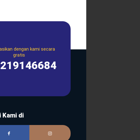
asikan dengan kami secara
gratis
1219146684
i Kami di