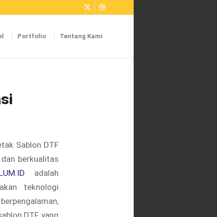
el
Portfolio
Tentang Kami
si
etak Sablon DTF
 dan berkualitas
LUM.ID
adalah
akan teknologi
g berpengalaman,
sablon DTF yang