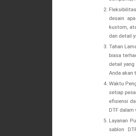
Fleksibili
desain apa
kustom, at
dan detail 
Tahan Lama 
biasa terha
detail yang
Anda akan t
Waktu Peng
setiap pes
efisiensi 
DTF dalam 
Layanan Pu
sablon DTF