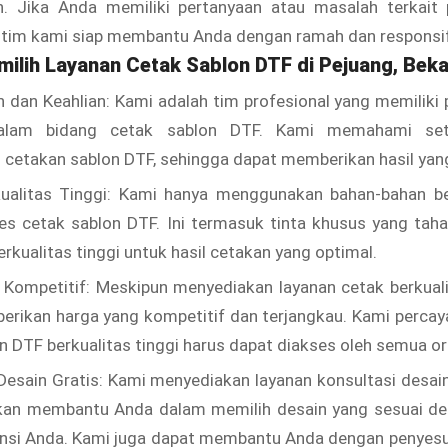
 Jika Anda memiliki pertanyaan atau masalah terkait 
, tim kami siap membantu Anda dengan ramah dan responsi
lih Layanan Cetak Sablon DTF di Pejuang, Beka
 dan Keahlian: Kami adalah tim profesional yang memiliki
dalam bidang cetak sablon DTF. Kami memahami set
n cetakan sablon DTF, sehingga dapat memberikan hasil y
ualitas Tinggi: Kami hanya menggunakan bahan-bahan ber
es cetak sablon DTF. Ini termasuk tinta khusus yang taha
erkualitas tinggi untuk hasil cetakan yang optimal.
Kompetitif: Meskipun menyediakan layanan cetak berkuali
erikan harga yang kompetitif dan terjangkau. Kami percay
n DTF berkualitas tinggi harus dapat diakses oleh semua o
Desain Gratis: Kami menyediakan layanan konsultasi desain
kan membantu Anda dalam memilih desain yang sesuai d
ensi Anda. Kami juga dapat membantu Anda dengan penyesu