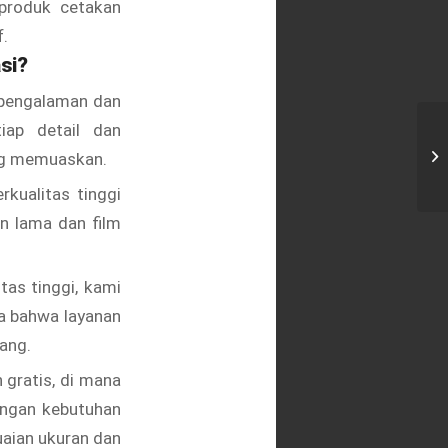
produk cetakan
f.
si?
 pengalaman dan
iap detail dan
Ce
ang memuaskan.
Be
kualitas tinggi
n lama dan film
tas tinggi, kami
a bahwa layanan
rang.
 gratis, di mana
engan kebutuhan
aian ukuran dan