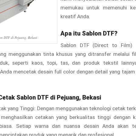
memukau untuk memenuhi keb
kreatif Anda.
Apa itu Sablon DTF?
on DTF di Pejuang, Bekasi
Sablon DTF (Direct to Film)
yang menggunakan tinta khusus yang ditransfer melalui fi
uk, seperti kaos, topi, tas, dan produk tekstil lainnya
nda mencetak desain full color dengan detail yang tajam
etak Sablon DTF di Pejuang, Bekasi
tak yang Tinggi: Dengan menggunakan teknologi cetak terki
menghasilkan cetakan yang berkualitas tinggi dengan k
 biasa. Setiap warna dan nuansa desain Anda akan t
menciptakan produk yang menarik dan profesional.