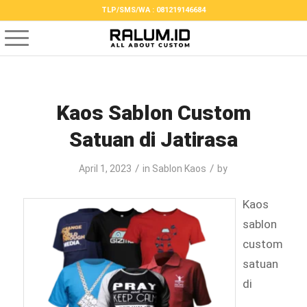
TLP/SMS/WA : 081219146684
Kaos Sablon Custom
Satuan di Jatirasa
/
/
April 1, 2023
in
Sablon Kaos
by
Kaos
sablon
custom
satuan
di