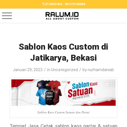
TLP/SMS/WA : 081219146684
Sablon Kaos Custom di
Jatikarya, Bekasi
/
/
Januari 29, 2023
in
Uncategorized
by
nurhamdaniab
Sablon Kaos Custom Satuan dan Partai
Tempat Jasa Cetak sablon kaos partai & satuan