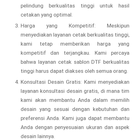
pelindung berkualitas tinggi untuk hasil
cetakan yang optimal.
Harga yang Kompetitif: Meskipun
menyediakan layanan cetak berkualitas tinggi,
kami tetap memberikan harga yang
kompetitif dan terjangkau. Kami percaya
bahwa layanan cetak sablon DTF berkualitas
tinggi harus dapat diakses oleh semua orang.
Konsultasi Desain Gratis: Kami menyediakan
layanan konsultasi desain gratis, di mana tim
kami akan membantu Anda dalam memilih
desain yang sesuai dengan kebutuhan dan
preferensi Anda. Kami juga dapat membantu
Anda dengan penyesuaian ukuran dan aspek
desain lainnya.