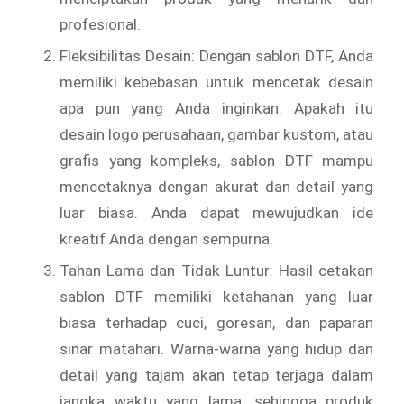
profesional.
Fleksibilitas Desain: Dengan sablon DTF, Anda
memiliki kebebasan untuk mencetak desain
apa pun yang Anda inginkan. Apakah itu
desain logo perusahaan, gambar kustom, atau
grafis yang kompleks, sablon DTF mampu
mencetaknya dengan akurat dan detail yang
luar biasa. Anda dapat mewujudkan ide
kreatif Anda dengan sempurna.
Tahan Lama dan Tidak Luntur: Hasil cetakan
sablon DTF memiliki ketahanan yang luar
biasa terhadap cuci, goresan, dan paparan
sinar matahari. Warna-warna yang hidup dan
detail yang tajam akan tetap terjaga dalam
jangka waktu yang lama, sehingga produk