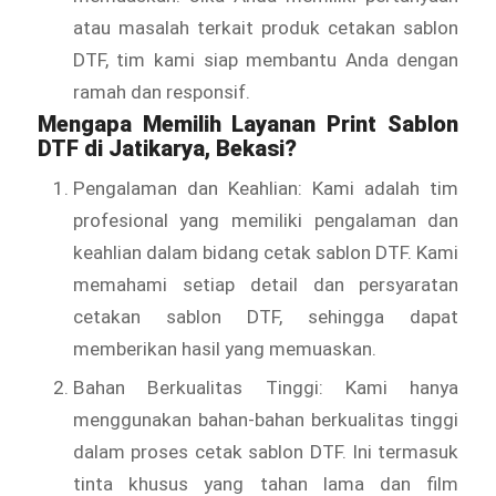
atau masalah terkait produk cetakan sablon
DTF, tim kami siap membantu Anda dengan
ramah dan responsif.
Mengapa Memilih Layanan Print Sablon
DTF di Jatikarya, Bekasi?
Pengalaman dan Keahlian: Kami adalah tim
profesional yang memiliki pengalaman dan
keahlian dalam bidang cetak sablon DTF. Kami
memahami setiap detail dan persyaratan
cetakan sablon DTF, sehingga dapat
memberikan hasil yang memuaskan.
Bahan Berkualitas Tinggi: Kami hanya
menggunakan bahan-bahan berkualitas tinggi
dalam proses cetak sablon DTF. Ini termasuk
tinta khusus yang tahan lama dan film