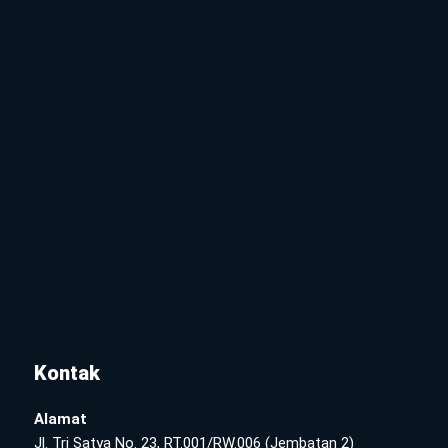
Kontak
Alamat
Jl. Tri Satya No. 23, RT.001/RW.006 (Jembatan 2)