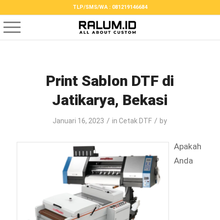
TLP/SMS/WA : 081219146684
Print Sablon DTF di
Jatikarya, Bekasi
/
/
Januari 16, 2023
in
Cetak DTF
by
Apakah
Anda