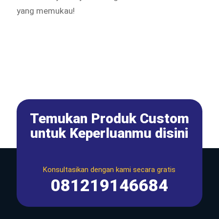
yang memukau!
Temukan Produk Custom
untuk Keperluanmu disini
Konsultasikan dengan kami secara gratis
081219146684