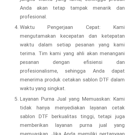
Anda akan tetap tampak menarik dan
profesional.
Waktu Pengerjaan Cepat: Kami
mengutamakan kecepatan dan ketepatan
waktu dalam setiap pesanan yang kami
terima. Tim kami yang ahli akan menangani
pesanan dengan efisiensi dan
profesionalisme, sehingga Anda dapat
menerima produk cetakan sablon DTF dalam
waktu yang singkat.
Layanan Purna Jual yang Memuaskan: Kami
tidak hanya menyediakan layanan cetak
sablon DTF berkualitas tinggi, tetapi juga
memberikan layanan purna jual yang
memuaskan. Jika Anda memiliki pertanyaan