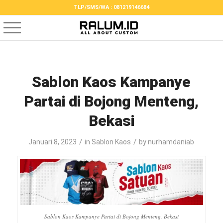
TLP/SMS/WA : 081219146684
Sablon Kaos Kampanye
Partai di Bojong Menteng,
Bekasi
/
/
Januari 8, 2023
in
Sablon Kaos
by
nurhamdaniab
Sablon Kaos Kampanye Partai di Bojong Menteng, Bekasi